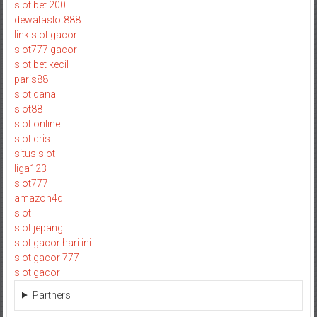
slot bet 200
dewataslot888
link slot gacor
slot777 gacor
slot bet kecil
paris88
slot dana
slot88
slot online
slot qris
situs slot
liga123
slot777
amazon4d
slot
slot jepang
slot gacor hari ini
slot gacor 777
slot gacor
Partners