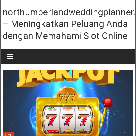
Lompat
ke
northumberlandweddingplanner
konten
– Meningkatkan Peluang Anda
dengan Memahami Slot Online
Slot