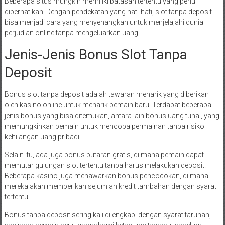
Beberapa situs mungkin memiliki batasan tertentu yang perlu
diperhatikan. Dengan pendekatan yang hati-hati, slot tanpa deposit
bisa menjadi cara yang menyenangkan untuk menjelajahi dunia
perjudian online tanpa mengeluarkan uang.
Jenis-Jenis Bonus Slot Tanpa
Deposit
Bonus slot tanpa deposit adalah tawaran menarik yang diberikan
oleh kasino online untuk menarik pemain baru. Terdapat beberapa
jenis bonus yang bisa ditemukan, antara lain bonus uang tunai, yang
memungkinkan pemain untuk mencoba permainan tanpa risiko
kehilangan uang pribadi.
Selain itu, ada juga bonus putaran gratis, di mana pemain dapat
memutar gulungan slot tertentu tanpa harus melakukan deposit.
Beberapa kasino juga menawarkan bonus pencocokan, di mana
mereka akan memberikan sejumlah kredit tambahan dengan syarat
tertentu.
Bonus tanpa deposit sering kali dilengkapi dengan syarat taruhan,