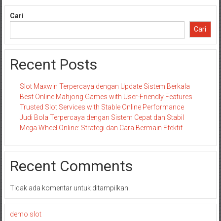
Cari
Cari
Recent Posts
Slot Maxwin Terpercaya dengan Update Sistem Berkala
Best Online Mahjong Games with User-Friendly Features
Trusted Slot Services with Stable Online Performance
Judi Bola Terpercaya dengan Sistem Cepat dan Stabil
Mega Wheel Online: Strategi dan Cara Bermain Efektif
Recent Comments
Tidak ada komentar untuk ditampilkan.
demo slot