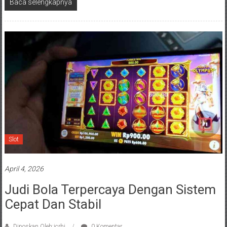
Baca selengkapnya
Slot
April 4, 2026
Judi Bola Terpercaya Dengan Sistem
Cepat Dan Stabil
Diposkan Oleh:jcrhi
0 Komentar