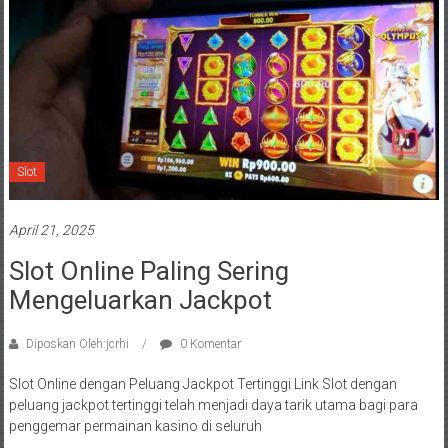
Slot
April 21, 2025
Slot Online Paling Sering
Mengeluarkan Jackpot
Diposkan Oleh:jcrhi
0 Komentar
Slot Online dengan Peluang Jackpot Tertinggi Link Slot dengan
peluang jackpot tertinggi telah menjadi daya tarik utama bagi para
penggemar permainan kasino di seluruh