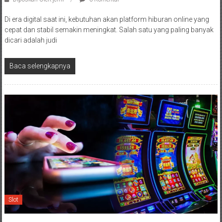
Di era digital saat ini, kebutuhan akan platform hiburan online yang
cepat dan stabil semakin meningkat. Salah satu yang paling banyak
dicari adalah judi
Baca selengkapnya
Slot