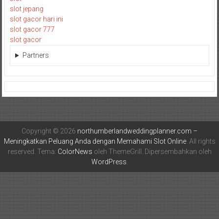
slot jepang
slot gacor hari ini
slot gacor 777
slot gacor
Partners
Copyright © 2026
northumberlandweddingplanner.com –
Meningkatkan Peluang Anda dengan Memahami Slot Online
. All rights
reserved. Tema:
ColorNews
oleh ThemeGrill. Dipersembahkan oleh
WordPress
.