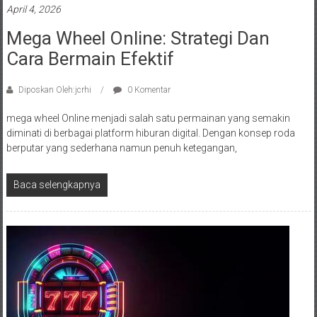
April 4, 2026
Mega Wheel Online: Strategi Dan
Cara Bermain Efektif
Diposkan Oleh:jcrhi
0 Komentar
mega wheel Online menjadi salah satu permainan yang semakin
diminati di berbagai platform hiburan digital. Dengan konsep roda
berputar yang sederhana namun penuh ketegangan,
Baca selengkapnya